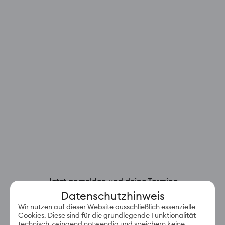
Jetzt anmelden und deine Termine
einfach in deinem Account verwalten.
Datenschutzhinweis
E-Mail-Adresse
Wir nutzen auf dieser Website ausschließlich essenzielle
Cookies. Diese sind für die grundlegende Funktionalität
technisch zwingend notwendig und speichern keine