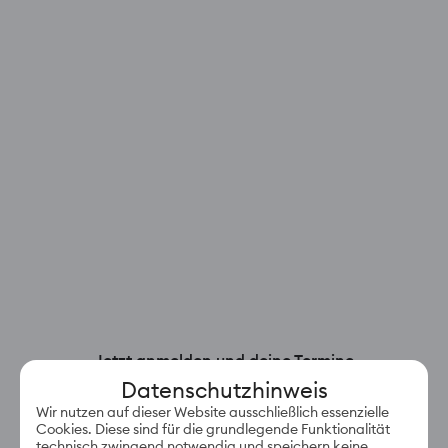
Jetzt anmelden und deine Termine
einfach in deinem Account verwalten.
Datenschutzhinweis
E-Mail-Adresse
Wir nutzen auf dieser Website ausschließlich essenzielle
Cookies. Diese sind für die grundlegende Funktionalität
technisch zwingend notwendig und speichern keine