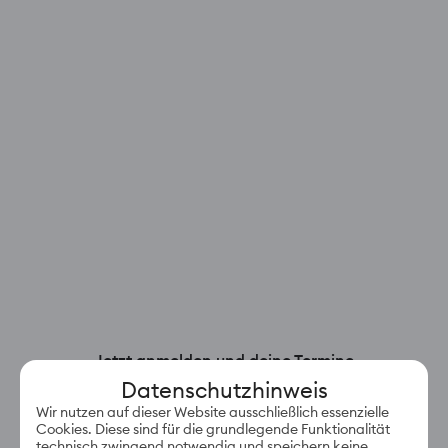
Jetzt anmelden und deine Termine
einfach in deinem Account verwalten.
Datenschutzhinweis
E-Mail-Adresse
Wir nutzen auf dieser Website ausschließlich essenzielle
Cookies. Diese sind für die grundlegende Funktionalität
technisch zwingend notwendig und speichern keine