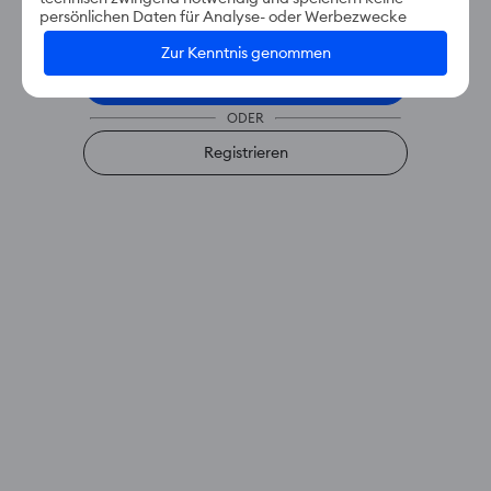
einfach in deinem Account verwalten.
persönlichen Daten für Analyse- oder Werbezwecke
E-Mail-Adresse
Zur Kenntnis genommen
Weiter zum Login
ODER
Registrieren