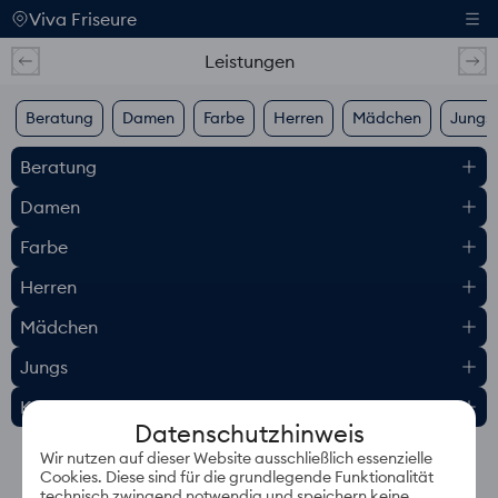
Viva Friseure
Leistungen
Beratung
Damen
Farbe
Herren
Mädchen
Jungs
Beratung
Damen
Farbe
Herren
Mädchen
Jungs
Kosmetik
Datenschutzhinweis
Wir nutzen auf dieser Website ausschließlich essenzielle
Cookies. Diese sind für die grundlegende Funktionalität
technisch zwingend notwendig und speichern keine